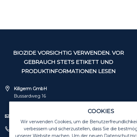
BIOZIDE VORSICHTIG VERWENDEN. VOR
GEBRAUCH STETS ETIKETT UND
PRODUKTINFORMATIONEN LESEN
Killgerm GmbH
Bussardweg 16
41468 Neuss
COOKIES
verkauf@killgerm.de
Wir verwenden Cookies, um die Benutzerfreundlichkei
verbessern und sicherzustellen, dass Sie die bestmög
+49 (0) 2131 – 71 8090
unserer Website machen. Um der neuen Datenschutzrichtl