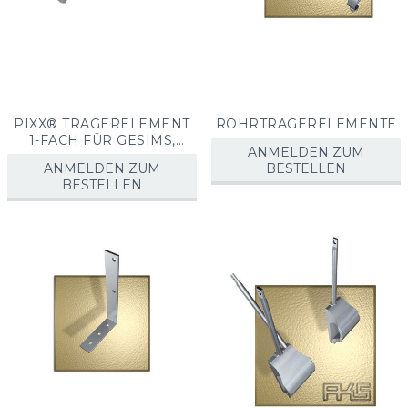
PIXX® TRÄGERELEMENT
ROHRTRÄGERELEMENTE
1-FACH FÜR GESIMS,
ANMELDEN ZUM
BALKEN, T-TRÄGER UND
ANMELDEN ZUM
BESTELLEN
DACHRINNEN
BESTELLEN