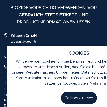
BIOZIDE VORSICHTIG VERWENDEN. VOR
GEBRAUCH STETS ETIKETT UND
PRODUKTINFORMATIONEN LESEN
Killgerm GmbH
Bussardweg 16
41468 Neuss
COOKIES
verkauf@killgerm.de
Wir verwenden Cookies, um die Benutzerfreundlichkei
verbessern und sicherzustellen, dass Sie die bestmög
+49 (0) 2131 – 71 8090
unserer Website machen. Um der neuen Datenschutzrichtl
Die Angebote in diesem Katalog sind für Industrie,
Kommunikation zu entsprechen, müssen wir Sie um 
Handwerk und Handel zur Verwendung
Setzen der Cookies bitten.
Mehr erfa
in der selbstständigen, beruflichen oder gewerblichen
Tätigkeit bestimmt.
Cookies zulassen
Alle unsere Preise im Katalog sind zuzüglich gesetzl. MwSt.
Datenschutzerklärung
|
Impressum
|
Lieferbedingungen