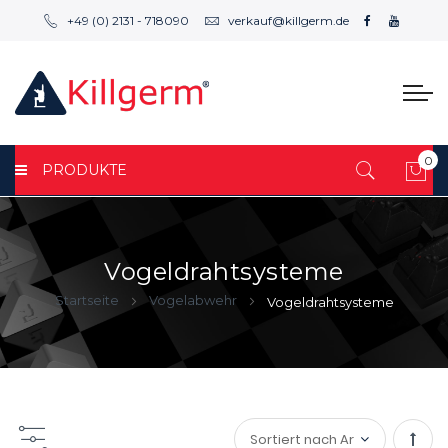
+49 (0) 2131 - 718090
verkauf@killgerm.de
0
PRODUKTE
Mei
Vogeldrahtsysteme
Startseite
Vogelabwehr
Vogeldrahtsysteme