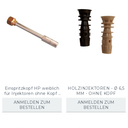
sorti
Einspritzkopf HP weiblich
HOLZINJEKTOREN - Ø 6,5
für Injektoren ohne Kopf -
MM - OHNE KOPF
für Holzschutz - 04040010
ANMELDEN ZUM
ANMELDEN ZUM
BESTELLEN
BESTELLEN