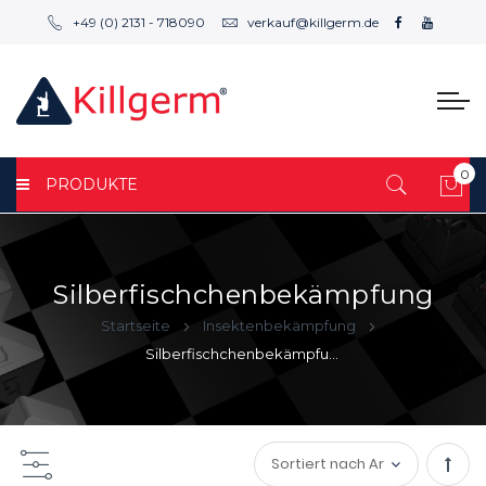
+49 (0) 2131 - 718090
verkauf@killgerm.de
0
PRODUKTE
Mei
Silberfischchenbekämpfung
Startseite
Insektenbekämpfung
Silberfischchenbekämpfung
Abst