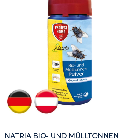
der
der
Bildgalerie
Bildgalerie
springen
springen
NATRIA BIO- UND MÜLLTONNEN