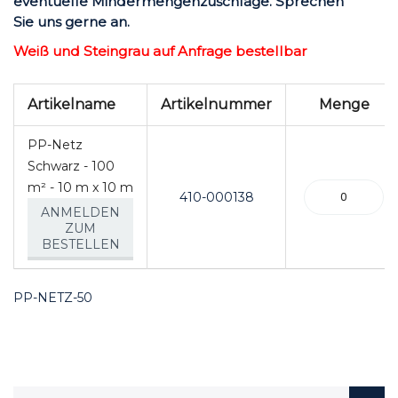
eventuelle Mindermengenzuschläge. Sprechen
Sie uns gerne an.
Weiß und Steingrau auf Anfrage bestellbar
Artikel
Artikelname
Artikelnummer
Menge
für
gruppiertes
PP-Netz
Produkt
Schwarz - 100
m² - 10 m x 10 m
410-000138
ANMELDEN
ZUM
BESTELLEN
PP-NETZ-50