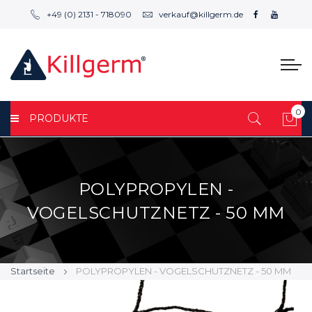
+49 (0) 2131 - 718090
verkauf@killgerm.de
0
PRODUKTE
Mei
POLYPROPYLEN -
VOGELSCHUTZNETZ - 50 MM
Startseite
POLYPROPYLEN - VOGELSCHUTZNETZ - 50 MM
Zum
Zum
Ende
Anfang