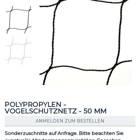
der
der
Bildgalerie
Bildgalerie
springen
springen
POLYPROPYLEN -
VOGELSCHUTZNETZ - 50 MM
ANMELDEN ZUM BESTELLEN
Sonderzuschnitte auf Anfrage. Bitte beachten Sie