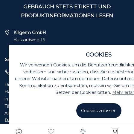
GEBRAUCH STETS ETIKETT UND
PRODUKTINFORMATIONEN LESEN
Killgerm GmbH
Bussardweg 16
41468 Neuss
COOKIES
verkauf@killgerm.de
Wir verwenden Cookies, um die Benutzerfreundlichkei
verbessern und sicherzustellen, dass Sie die bestmög
+49 (0) 2131 – 71 8090
unserer Website machen. Um der neuen Datenschutzrichtl
Die Angebote in diesem Katalog sind für Industrie,
Kommunikation zu entsprechen, müssen wir Sie um 
Handwerk und Handel zur Verwendung
Setzen der Cookies bitten.
Mehr erfa
in der selbstständigen, beruflichen oder gewerblichen
Tätigkeit bestimmt.
Cookies zulassen
Alle unsere Preise im Katalog sind zuzüglich gesetzl. MwSt.
Datenschutzerklärung
|
Impressum
|
Lieferbedingungen