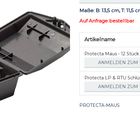
Maße: B: 13,5 cm, T: 11,5 
Auf Anfrage bestellbar
Artikelname
Artikel
Protecta Maus - 12 Stück
für
ANMELDEN ZUM 
gruppiertes
Produkt
Protecta LP & RTU Schlüs
ANMELDEN ZUM 
PROTECTA-MAUS