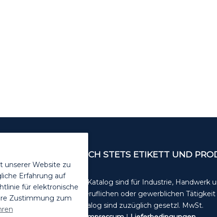
ENDEN. VOR GEBRAUCH STETS ETIKETT UND PR
t unserer Website zu
liche Erfahrung auf
Die Angebote in diesem Katalog sind für Industrie, Handwerk
inie für elektronische
in der selbstständigen, beruflichen oder gewerblichen Tätigkei
Ihre Zustimmung zum
Alle unsere Preise im Katalog sind zuzüglich gesetzl. MwSt.
hren