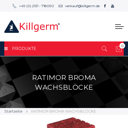
+49 (0) 2131 - 718090
verkauf@killgerm.de
0
PRODUKTE
Mei
RATIMOR BROMA
WACHSBLÖCKE
Startseite
RATIMOR BROMA WACHSBLÖCKE
Zum
Zum
Ende
Anfang