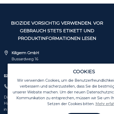
BIOZIDE VORSICHTIG VERWENDEN. VOR
GEBRAUCH STETS ETIKETT UND
PRODUKTINFORMATIONEN LESEN
Killgerm GmbH
Bussardweg 16
41468 Neuss
COOKIES
verkauf@killgerm.de
Wir verwenden Cookies, um die Benutzerfreundlichkei
verbessern und sicherzustellen, dass Sie die bestmög
+49 (0) 2131 – 71 8090
unserer Website machen. Um der neuen Datenschutzrichtl
Die Angebote in diesem Katalog sind für Industrie,
Kommunikation zu entsprechen, müssen wir Sie um 
Handwerk und Handel zur Verwendung
Setzen der Cookies bitten.
Mehr erfa
in der selbstständigen, beruflichen oder gewerblichen