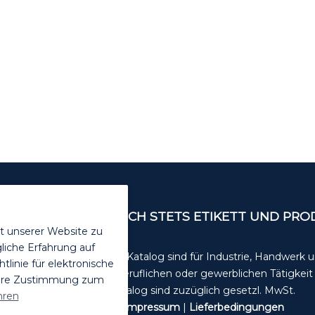
ENDEN. VOR GEBRAUCH STETS ETIKETT UND PR
t unserer Website zu
liche Erfahrung auf
Die Angebote in diesem Katalog sind für Industrie, Handwerk
inie für elektronische
in der selbstständigen, beruflichen oder gewerblichen Tätigkei
Ihre Zustimmung zum
Alle unsere Preise im Katalog sind zuzüglich gesetzl. MwSt.
hren
Datenschutzerklärung
|
Impressum
|
Lieferbedingungen