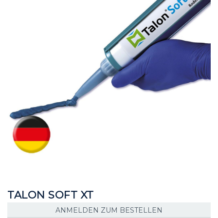
Bildgalerie
Bildgalerie
springen
springen
TALON SOFT XT
ANMELDEN ZUM BESTELLEN