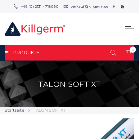
+49 (0) 2131 - 718090
verkauf@killgerm.de
0
PRODUKTE
Mei
TALON SOFT XT
Startseite
TALON SOFT XT
Zum
Zum
Ende
Anfang
der
der