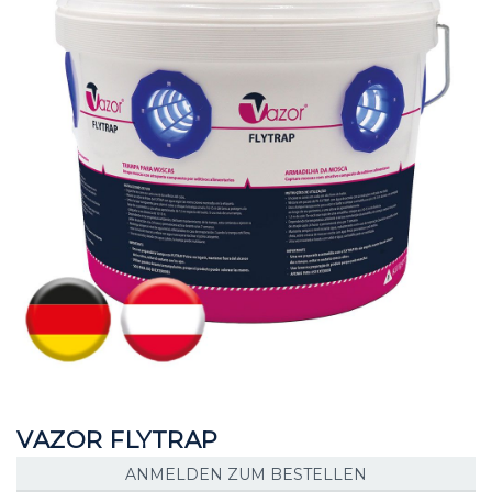
Bildgalerie
Bildgalerie
springen
springen
VAZOR FLYTRAP
ANMELDEN ZUM BESTELLEN