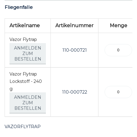
Fliegenfalle
Artikel
Artikelname
Artikelnummer
Menge
für
gruppiertes
Vazor Flytrap
Produkt
ANMELDEN
110-000721
ZUM
BESTELLEN
Vazor Flytrap
Lockstoff - 240
g
110-000722
ANMELDEN
ZUM
BESTELLEN
VAZORFLYTRAP