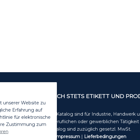
ENDEN. VOR GEBRAUCH STETS ETIKETT UND PR
t unserer Website zu
liche Erfahrung auf
Die Angebote in diesem Katalog sind für Industrie, Handwerk
inie für elektronische
in der selbstständigen, beruflichen oder gewerblichen Tätigkei
Ihre Zustimmung zum
Alle unsere Preise im Katalog sind zuzüglich gesetzl. MwSt.
hren
Datenschutzerklärung
|
Impressum
|
Lieferbedingungen