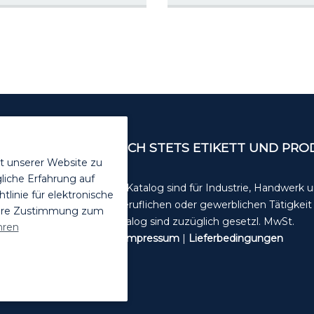
ENDEN. VOR GEBRAUCH STETS ETIKETT UND PR
t unserer Website zu
liche Erfahrung auf
Die Angebote in diesem Katalog sind für Industrie, Handwerk
inie für elektronische
in der selbstständigen, beruflichen oder gewerblichen Tätigkei
Ihre Zustimmung zum
Alle unsere Preise im Katalog sind zuzüglich gesetzl. MwSt.
hren
Datenschutzerklärung
|
Impressum
|
Lieferbedingungen