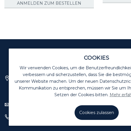
ANMELDEN ZUM BESTELLEN
COOKIES
BIOZIDE VORSICHTIG VERW
Wir verwenden Cookies, um die Benutzerfreundlichkei
verbessern und sicherzustellen, dass Sie die bestmög
Killgerm GmbH
unserer Website machen. Um der neuen Datenschutzrichtl
Bussardweg 16
Kommunikation zu entsprechen, müssen wir Sie um 
41468 Neuss
Setzen der Cookies bitten.
Mehr erfa
verkauf@killgerm.de
Cookies zulassen
+49 (0) 2131 – 71 8090