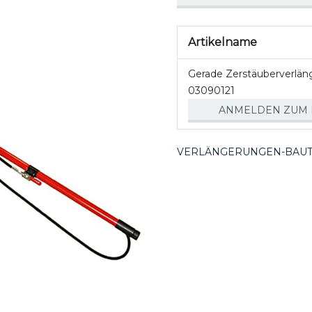
Artikelname
Artikel
Gerade Zerstäuberverlän
für
03090121
gruppiertes
ANMELDEN ZUM 
Produkt
VERLÄNGERUNGEN-BAU