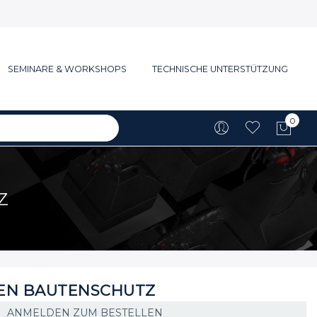
SEMINARE & WORKSHOPS
TECHNISCHE UNTERSTÜTZUNG
0
Mein
Z
EN BAUTENSCHUTZ
ANMELDEN ZUM BESTELLEN