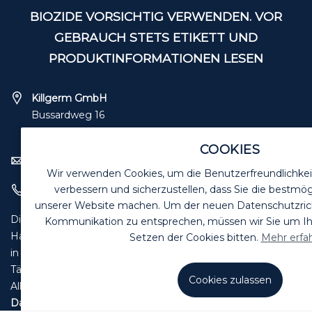
BIOZIDE VORSICHTIG VERWENDEN. VOR
GEBRAUCH STETS ETIKETT UND
PRODUKTINFORMATIONEN LESEN
Killgerm GmbH
Bussardweg 16
41468 Neuss
COOKIES
verkauf@killgerm.de
Wir verwenden Cookies, um die Benutzerfreundlichkei
verbessern und sicherzustellen, dass Sie die bestmög
+49 (0) 2131 – 71 8090
unserer Website machen. Um der neuen Datenschutzrichtl
Die Angebote in diesem Katalog sind für Industrie,
Kommunikation zu entsprechen, müssen wir Sie um 
Handwerk und Handel zur Verwendung
Setzen der Cookies bitten.
Mehr erfa
in der selbstständigen, beruflichen oder gewerblichen
Tätigkeit bestimmt.
Cookies zulassen
Alle unsere Preise im Katalog sind zuzüglich gesetzl. MwSt.
Datenschutzerklärung
|
Impressum
|
Lieferbedingungen