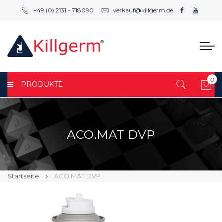
+49 (0) 2131 - 718090
verkauf@killgerm.de
0
PRODUKTE
Mei
ACO.MAT DVP
Startseite
ACO.MAT DVP
Zum
Zum
Ende
Anfang
der
der