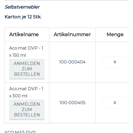
Selbstvernebler
Karton: je 12 Stk.
Artikel
Artikelname
Artikelnummer
Menge
für
gruppiertes
Aco.mat DVP - 1
Produkt
x 150 ml
100-000404
ANMELDEN
ZUM
BESTELLEN
Aco.mat DVP - 1
x 300 ml
100-000405
ANMELDEN
ZUM
BESTELLEN
ACO.MAT-DVP