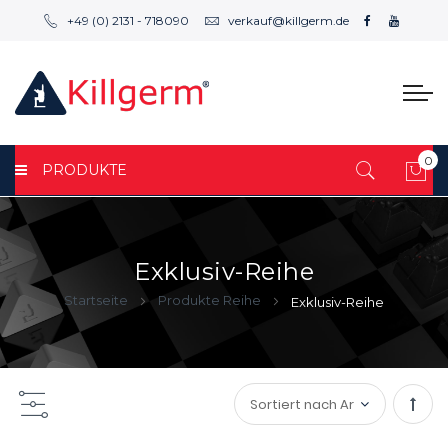
+49 (0) 2131 - 718090
verkauf@killgerm.de
0
PRODUKTE
Mei
Exklusiv-Reihe
Startseite
Produkte Reihe
Exklusiv-Reihe
Abst